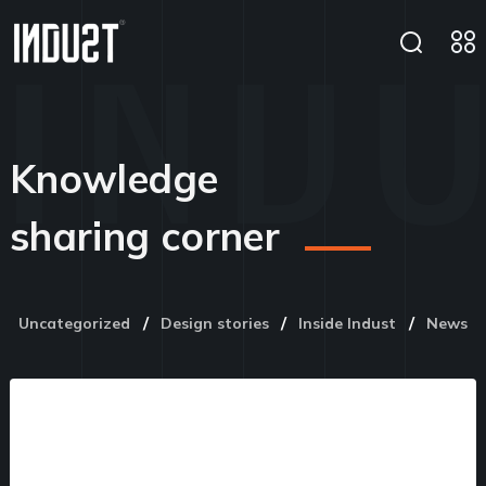
Knowledge
sharing corner
Uncategorized
Design stories
Inside Indust
News