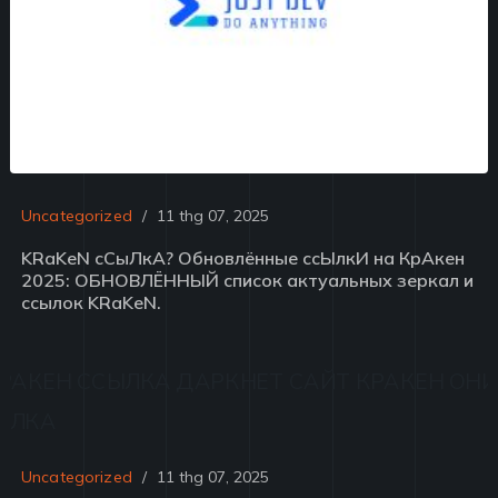
Uncategorized
/
11 thg 07, 2025
KRaKeN сСыЛкА? Обновлённые ссЫлкИ на КрАкен
2025: ОБНОВЛЁННЫЙ список актуальных зеркал и
ссылок KRaKeN.
Uncategorized
/
11 thg 07, 2025