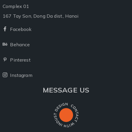
Complex 01
167 Tay Son, Dong Da dist., Hanoi
Facebook
Facebook
Behance
Behance
Pinterest
Pinterest
Instagram
Instagram
MESSAGE US