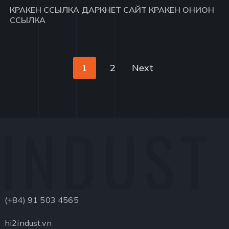
КРАКЕН ССЫЛКА ДАРКНЕТ САЙТ КРАКЕН ОНИОН
ССЫЛКА
1
2
Next
INDUST
(+84) 91 503 4565
hi2indust.vn