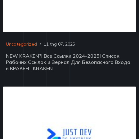
Uncategorized
/
11 thg 07, 2025
NEW KRAKEN?! Все Ссылки 2024-2025! Список
Рабочих Ссылок и Зеркал Для Безопасного Входа
в КРАКЕН | KRAKEN