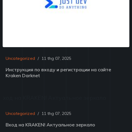
Uncategorized
/
11 thg 07, 2025
Инструкция по входу и регистрации на сайте
Kraken Darknet
Uncategorized
/
11 thg 07, 2025
Вход на KRAKEN! Актуальное зеркало