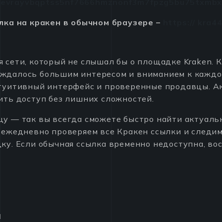
gevrayvbqptss5nf7666hmznonf3m7fpzg5bu75txmbxf
лка на кракен в обычном браузере –
https:// kra4
 сети, который не слышал бы о площадке Kraken. К
ждалось большим интересом и вниманием к каждой
нтуитивный интерфейс и проверенные продавцы. Ак
ить доступ без лишних сложностей.
у — так вы всегда сможете быстро найти актуаль
 ежедневно проверяем все Кракен ссылки и следим
ку. Если обычная ссылка временно недоступна, в
н