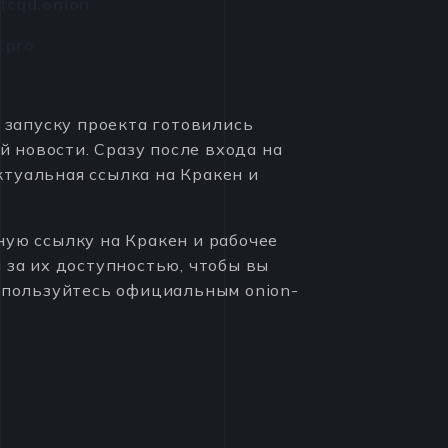
cqd.onion
4.pro
 запуску проекта готовились
 новости. Сразу после входа на
туальная ссылка на Кракен и
ную ссылку на Кракен и рабочее
 за их доступностью, чтобы вы
оспользуйтесь официальным onion-