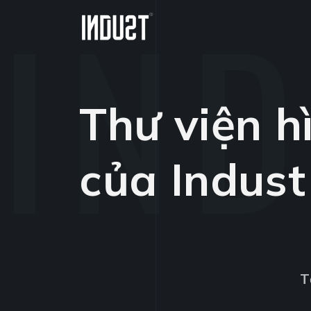
Thư viện h
của Indust
T