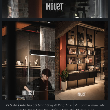
KTS đã khéo léo bố trí những đường line màu cam – màu sắc